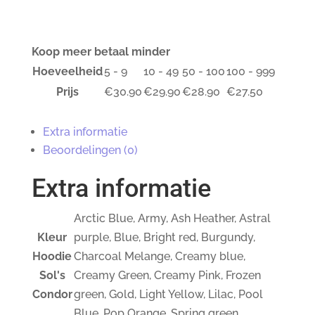
Koop meer betaal minder
Hoeveelheid
5 - 9
10 - 49
50 - 100
100 - 999
Prijs
€
30.90
€
29.90
€
28.90
€
27.50
Extra informatie
Beoordelingen (0)
Extra informatie
Arctic Blue, Army, Ash Heather, Astral
Kleur
purple, Blue, Bright red, Burgundy,
Hoodie
Charcoal Melange, Creamy blue,
Sol's
Creamy Green, Creamy Pink, Frozen
Condor
green, Gold, Light Yellow, Lilac, Pool
Blue, Pop Orange, Spring green