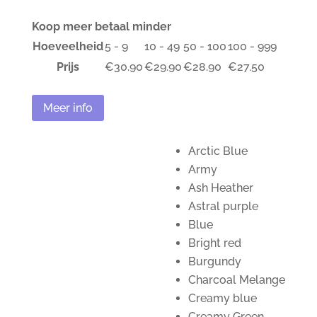
Koop meer betaal minder
Hoeveelheid
5 - 9
10 - 49
50 - 100
100 - 999
Prijs
€
30.90
€
29.90
€
28.90
€
27.50
Meer info
Arctic Blue
Army
Ash Heather
Astral purple
Blue
Bright red
Burgundy
Charcoal Melange
Creamy blue
Creamy Green